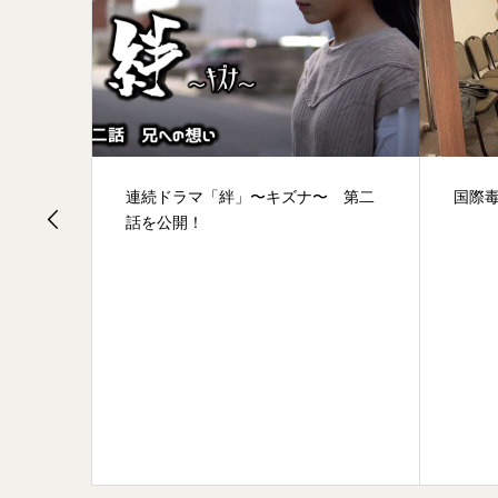
〜キズナ〜 第二
国際毒藻類学会の陣