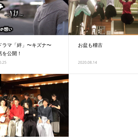
ドラマ「絆」〜キズナ〜
お盆も稽古
話を公開！
0.25
2020.08.14