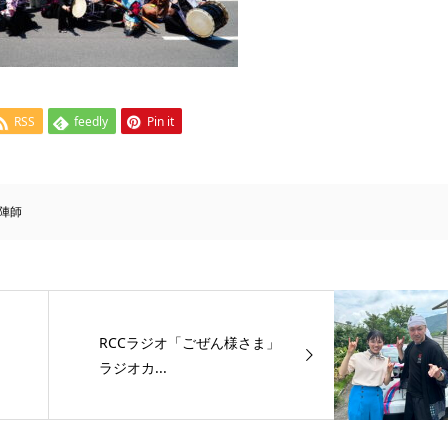
RSS
feedly
Pin it
陣師
RCCラジオ「ごぜん様さま」
ラジオカ...