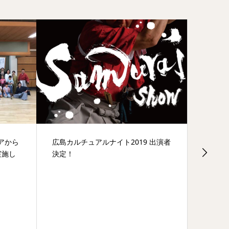
19 出演者
連続ドラマ 「絆」第一話を公開！
イベ
を披