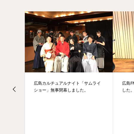
「サムライ
広島FM放送に出演させていただきま
1
た。
した。
の
ま