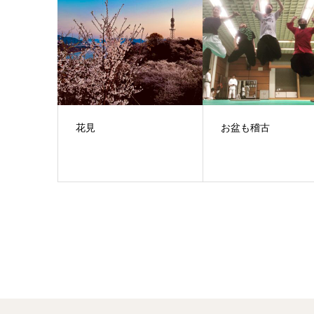
花見
お盆も稽古