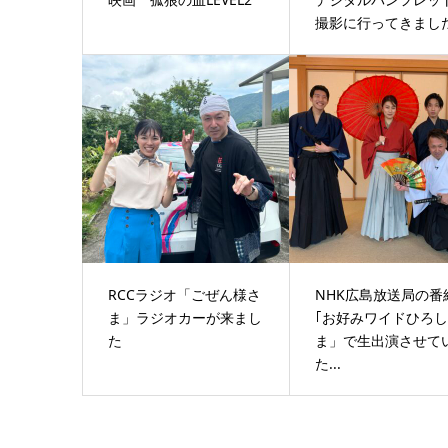
撮影に行ってきまし
RCCラジオ「ごぜん様さ
NHK広島放送局の番
ま」ラジオカーが来まし
｢お好みワイドひろ
た
ま」で生出演させて
た...