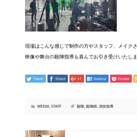
現場はこんな感じで制作の方やスタッフ、メイク
映像や舞台の殺陣指導も喜んでお引き受けいたし
Tweet
Share
+1
Hatena
Pocket
MEDIA
,
STAFF
殺陣
,
殺陣師
,
演技指導