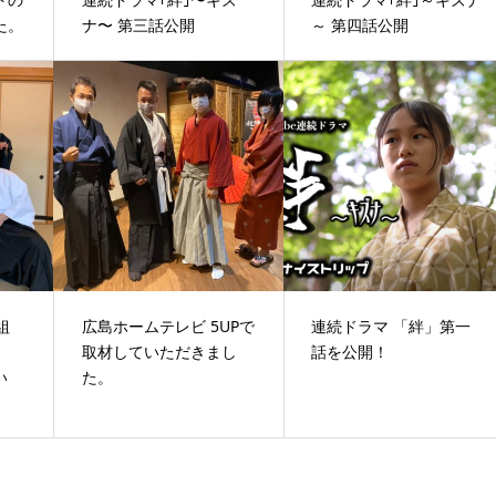
た。
ナ〜 第三話公開
～ 第四話公開
組
広島ホームテレビ 5UPで
連続ドラマ 「絆」第一
し
取材していただきまし
話を公開！
い
た。