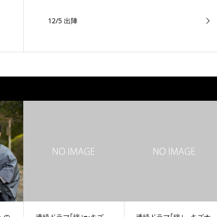
12/5 出陣
トの
連続ドラマ｢絆｣〜キズ
連続ドラマ｢絆｣～キズナ